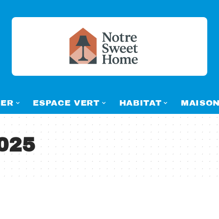
ER
ESPACE VERT
HABITAT
MAISO
2025