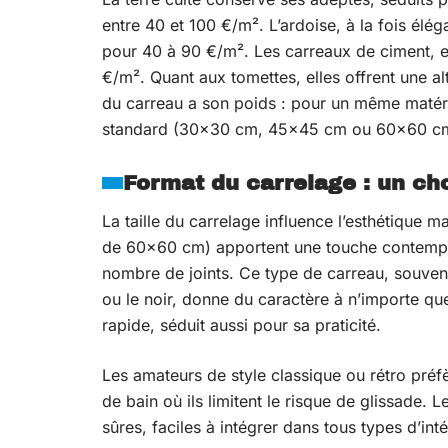
entre 40 et 100 €/m². L’ardoise, à la fois élégan
pour 40 à 90 €/m². Les carreaux de ciment, en
€/m². Quant aux tomettes, elles offrent une al
du carreau a son poids : pour un même matér
standard (30×30 cm, 45×45 cm ou 60×60 c
Format du carrelage : un ch
La taille du carrelage influence l’esthétique m
de 60×60 cm) apportent une touche contempora
nombre de joints. Ce type de carreau, souven
ou le noir, donne du caractère à n’importe quel
rapide, séduit aussi pour sa praticité.
Les amateurs de style classique ou rétro préfè
de bain où ils limitent le risque de glissade
sûres, faciles à intégrer dans tous types d’inté