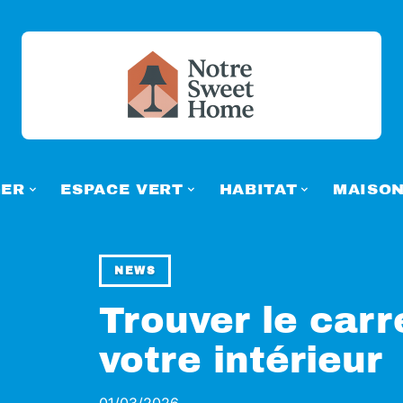
ER
ESPACE VERT
HABITAT
MAISO
NEWS
Trouver le carr
votre intérieur