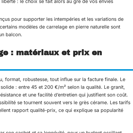
iberté : le choix se fait alors au gré de vos envies
onçus pour supporter les intempéries et les variations de
ertains modèles de carrelage en pierre naturelle sont
un balcon.
ge : matériaux et prix en
, format, robustesse, tout influe sur la facture finale. Le
olide : entre 45 et 200 €/m² selon la qualité. Le granit,
ésistance et une facilité d’entretien qui justifient son coût.
sibilité se tournent souvent vers le grès cérame. Les tarifs
lent rapport qualité-prix, ce qui explique sa popularité
ar son cachet et sa longévité, pour un budget oscillant