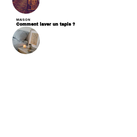
MAISON
Comment laver un tapis ?
DÉCORATION
Les critères essentiels pour choisir des
bougies en cire de soja pour votre décoration
Contact
Mentions légales
Sitemap
© 2025 | notresweethome.com