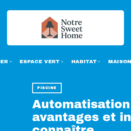
ER
ESPACE VERT
HABITAT
MAISO
PISCINE
Automatisation 
avantages et i
connaître