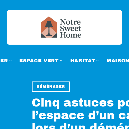
ER
ESPACE VERT
HABITAT
MAISO
DÉMÉNAGER
Cinq astuces p
l’espace d’un 
lors d’un dém