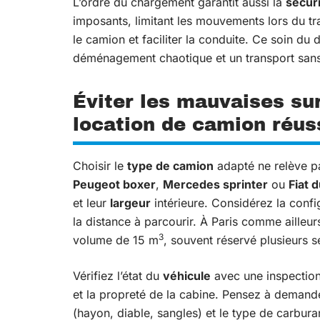
L’ordre du chargement garantit aussi la
sécur
imposants, limitant les mouvements lors du traj
le camion et faciliter la conduite. Ce soin du 
déménagement chaotique et un transport san
Éviter les mauvaises sur
location de camion réus
Choisir le
type de camion
adapté ne relève p
Peugeot boxer
,
Mercedes sprinter
ou
Fiat 
et leur
largeur
intérieure. Considérez la confi
la distance à parcourir. À Paris comme ailleur
3
volume de 15 m
, souvent réservé plusieurs s
Vérifiez l’état du
véhicule
avec une inspection 
et la propreté de la cabine. Pensez à demand
(hayon, diable, sangles) et le type de carbur