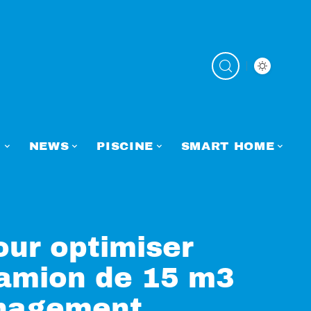
N
NEWS
PISCINE
SMART HOME
our optimiser
camion de 15 m3
énagement