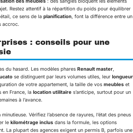
isation des meubles
: des sangles bloquent les éléments
et. Restez attentif à la répartition du poids pour équilibrer
détail, ce sens de la
planification
, font la différence entre un
s accroc.
prises : conseils pour une
sie
as du hasard. Les modèles phares
Renault master
,
ducato
se distinguent par leurs volumes utiles, leur
longueur
guration de votre appartement, la taille de vos
meubles
et
s en France, la
location utilitaire
s’anticipe, surtout pour un
emaines à l’avance.
minutieuse. Vérifiez l’absence de rayures, l’état des pneus
er le
kilométrage inclus
dans la formule, les options
ant. La plupart des agences exigent un permis B, parfois une