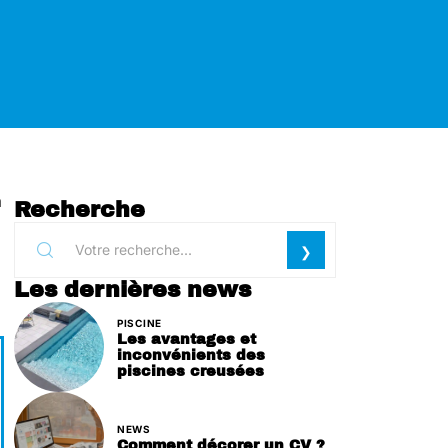
a
Recherche
Les dernières news
PISCINE
Les avantages et
inconvénients des
piscines creusées
NEWS
Comment décorer un CV ?