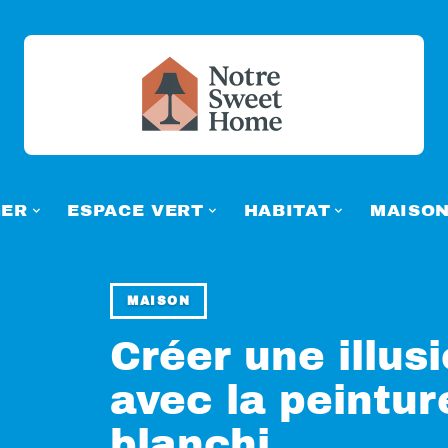
ER
ESPACE VERT
HABITAT
MAISO
MAISON
Créer une illus
avec la peintur
blanchi