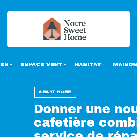
ER
ESPACE VERT
HABITAT
MAISO
SMART HOME
Donner une nouv
cafetière comb
service de répa