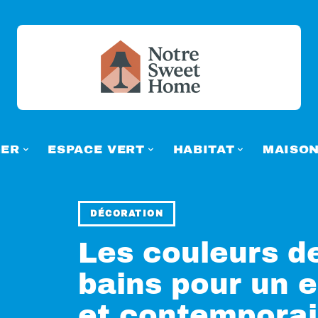
ER
ESPACE VERT
HABITAT
MAISO
DÉCORATION
Les couleurs de
bains pour un 
et contempora