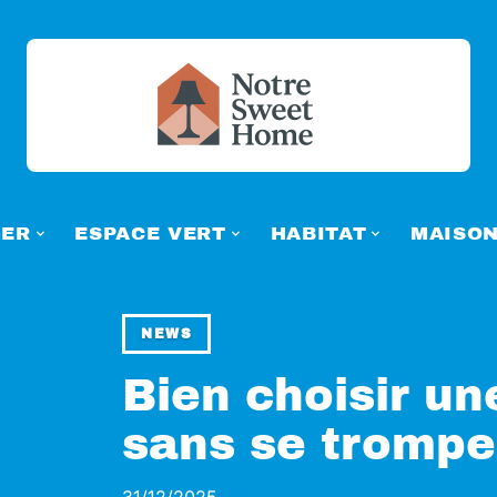
ER
ESPACE VERT
HABITAT
MAISO
NEWS
Bien choisir un
sans se tromper