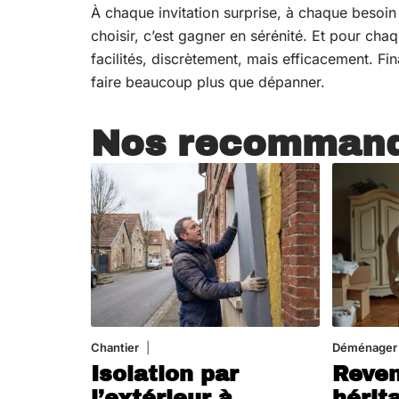
À chaque invitation surprise, à chaque besoin d
choisir, c’est gagner en sérénité. Et pour c
facilités, discrètement, mais efficacement. Fi
faire beaucoup plus que dépanner.
Nos recommand
Chantier
29 juillet 2026
Déménager
Isolation par
Reven
l’extérieur à
hérit