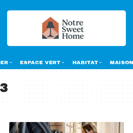
ER
ESPACE VERT
HABITAT
MAISO
23