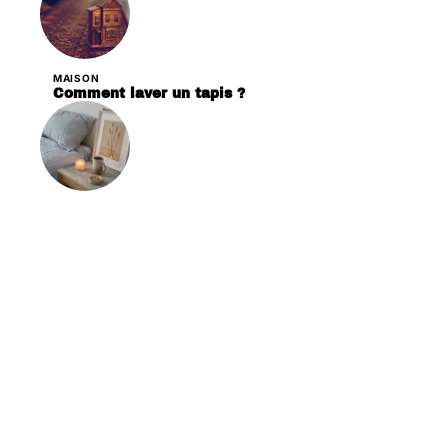
MAISON
Comment laver un tapis ?
DÉCORATION
Les critères essentiels pour choisir des
bougies en cire de soja pour votre décoration
Contact
Mentions légales
Sitemap
© 2025 | notresweethome.com