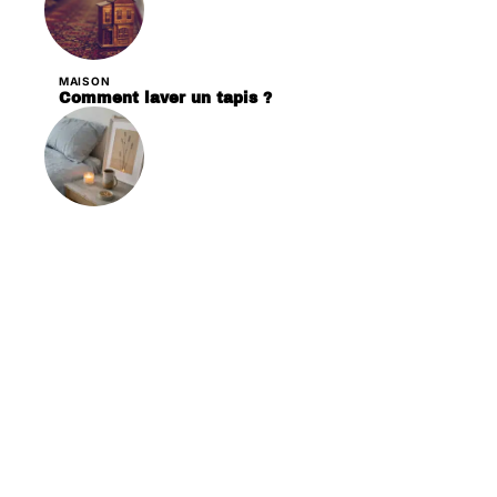
MAISON
Comment laver un tapis ?
DÉCORATION
Les critères essentiels pour choisir des
bougies en cire de soja pour votre décoration
Contact
Mentions légales
Sitemap
© 2025 | notresweethome.com