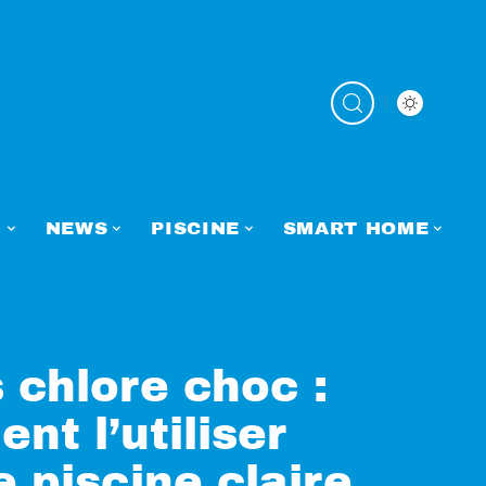
N
NEWS
PISCINE
SMART HOME
 chlore choc :
t l’utiliser
 piscine claire