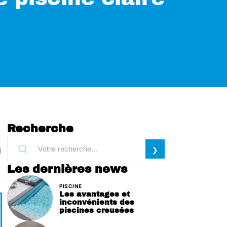
Recherche
l
Les dernières news
PISCINE
Les avantages et
inconvénients des
piscines creusées