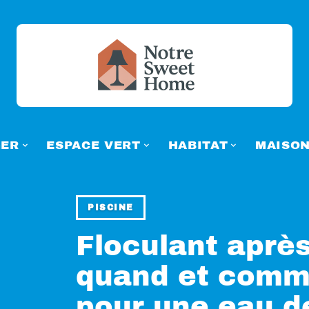
ER
ESPACE VERT
HABITAT
MAISO
PISCINE
Floculant après
quand et commen
pour une eau de