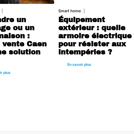
30 juin 2026
Smart home
26 juin 2026
dre un
Équipement
age ou un
extérieur : quelle
maison :
armoire électrique
 vente Caen
pour résister aux
 solution
intempéries ?
En savoir plus
ir plus