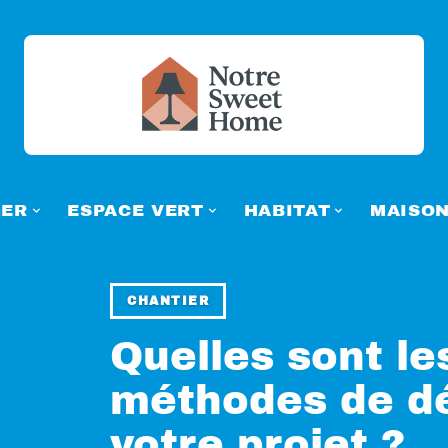
ER
ESPACE VERT
HABITAT
MAISO
CHANTIER
Quelles sont le
méthodes de d
votre projet ?