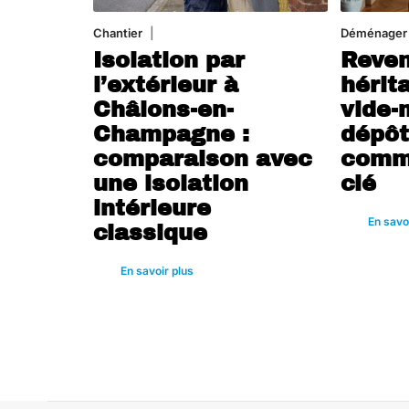
Chantier
29 juillet 2026
Déménager
Isolation par
Reven
l’extérieur à
hérit
Châlons-en-
vide-
Champagne :
dépôt
comparaison avec
comme
une isolation
clé
intérieure
En savo
classique
En savoir plus