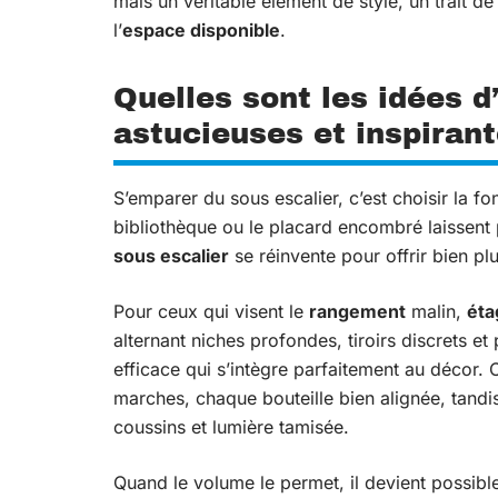
mais un véritable élément de style, un trait de
l’
espace disponible
.
Quelles sont les idées 
astucieuses et inspirant
S’emparer du sous escalier, c’est choisir la fonc
bibliothèque ou le placard encombré laissent 
sous escalier
se réinvente pour offrir bien p
Pour ceux qui visent le
rangement
malin,
éta
alternant niches profondes, tiroirs discrets et
efficace qui s’intègre parfaitement au décor. 
marches, chaque bouteille bien alignée, tandi
coussins et lumière tamisée.
Quand le volume le permet, il devient possib