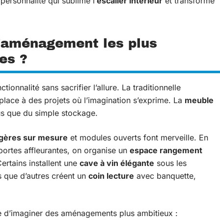
 personnalité qui sublime l’
escalier intérieur
et transforme
d’aménagement les plus
es ?
tionnalité sans sacrifier l’allure. La traditionnelle
place à des projets où l’imagination s’exprime. La
meuble
lus que du simple stockage.
gères sur mesure
et modules ouverts font merveille. En
 portes affleurantes, on organise un
espace rangement
Certains installent une
cave à vin élégante
sous les
s que d’autres créent un
coin lecture
avec banquette,
le d’imaginer des aménagements plus ambitieux :