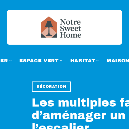
ER
ESPACE VERT
HABITAT
MAISO
DÉCORATION
Les multiples 
d’aménager un
l’escalier