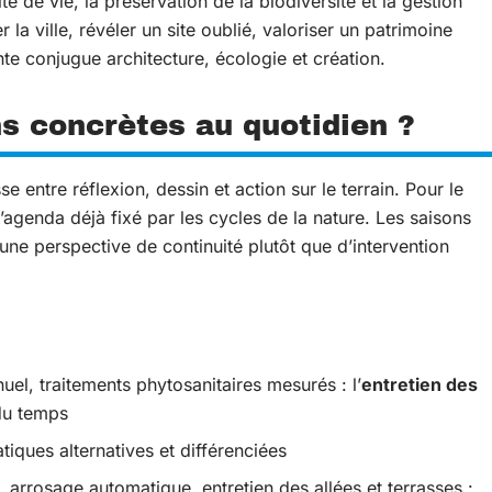
ité de vie, la préservation de la biodiversité et la gestion
r la ville, révéler un site oublié, valoriser un patrimoine
nte conjugue architecture, écologie et création.
ns concrètes au quotidien ?
e entre réflexion, dessin et action sur le terrain. Pour le
l’agenda déjà fixé par les cycles de la nature. Les saisons
 une perspective de continuité plutôt que d’intervention
el, traitements phytosanitaires mesurés : l’
entretien des
du temps
tiques alternatives et différenciées
, arrosage automatique, entretien des allées et terrasses :