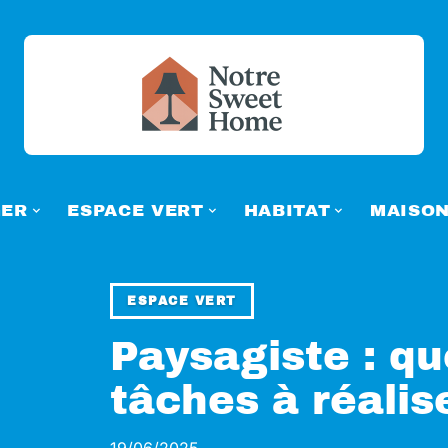
ER
ESPACE VERT
HABITAT
MAISO
ESPACE VERT
Paysagiste : qu
tâches à réalis