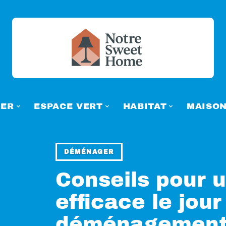
ER
ESPACE VERT
HABITAT
MAISO
DÉMÉNAGER
Conseils pour 
efficace le jour
déménagement