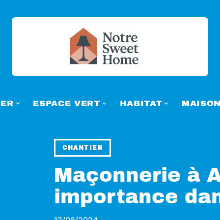
ER
ESPACE VERT
HABITAT
MAISO
CHANTIER
Maçonnerie à A
importance dan